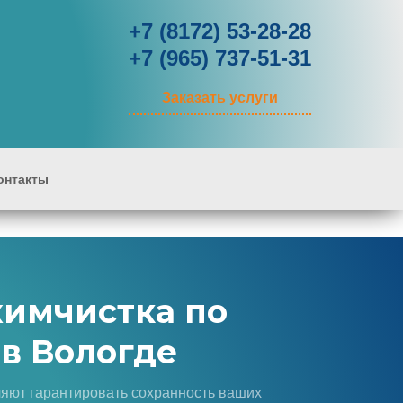
+7 (8172) 53-28-28
+7 (965) 737-51-31
Заказать услуги
онтакты
химчистка по
 в Вологде
ляют гарантировать сохранность ваших