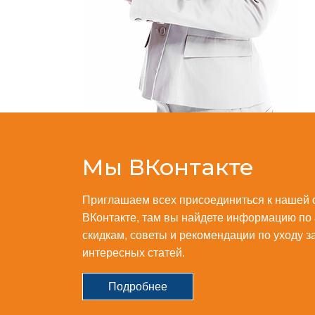
Мы ВКонтакте
Приглашаем всех присоединиться к нашей 
ВКонтакте, там вы найдете информацию по
скидкам, советы и рекомендации по уходу з
интересных статей.
Подробнее