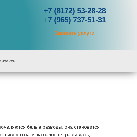
+7 (8172) 53-28-28
+7 (965) 737-51-31
Заказать услуги
онтакты
 появляются белые разводы, она становится
рессивного натиска начинает разъедать,