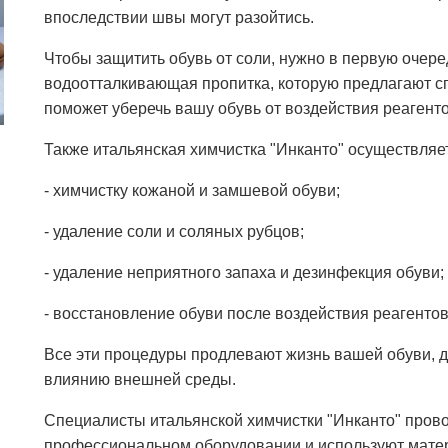
впоследствии швы могут разойтись.
Чтобы защитить обувь от соли, нужно в первую очер
водоотталкивающая пропитка, которую предлагают сп
поможет уберечь вашу обувь от воздействия реагентов
Также итальянская химчистка "Инканто" осуществляет
- химчистку кожаной и замшевой обуви;
- удаление соли и соляных рубцов;
- удаление неприятного запаха и дезинфекция обуви;
- восстановление обуви после воздействия реагентов
Все эти процедуры продлевают жизнь вашей обуви, 
влиянию внешней среды.
Специалисты итальянской химчистки "Инканто" пров
профессиональном оборудовании и используют мате