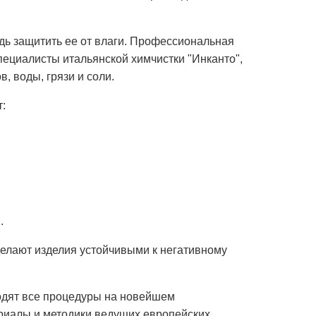
едь защитить ее от влаги. Профессиональная
ециалисты итальянской химчистки "Инканто",
, воды, грязи и соли.
:
.
делают изделия устойчивыми к негативному
одят все процедуры на новейшем
риалы и методики ведущих европейских